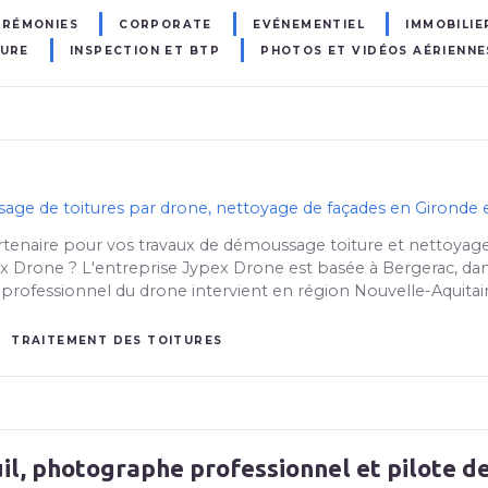
ÉRÉMONIES
CORPORATE
EVÉNEMENTIEL
IMMOBILIE
TURE
INSPECTION ET BTP
PHOTOS ET VIDÉOS AÉRIENNE
ge de toitures par drone, nettoyage de façades en Gironde
rtenaire pour vos travaux de démoussage toiture et nettoyage
ex Drone ? L'entreprise Jypex Drone est basée à Bergerac, da
 professionnel du drone intervient en région Nouvelle-Aquitai
TRAITEMENT DES TOITURES
il, photographe professionnel et pilote d