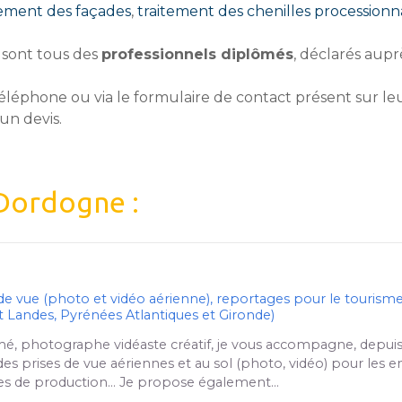
tement des façades
,
traitement des chenilles processionna
sont tous des
professionnels diplômés
, déclarés aupr
éléphone ou via le formulaire de contact présent sur leu
un devis.
Dordogne :
e de vue (photo et vidéo aérienne), reportages pour le tourisme
Landes, Pyrénées Atlantiques et Gironde)
mé, photographe vidéaste créatif, je vous accompagne, depuis
 des prises de vue aériennes et au sol (photo, vidéo) pour les en
îtes de production… Je propose également…