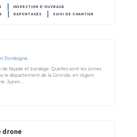
R
INSPECTION D'OUVRAGE
S
REPORTAGES
SUIVI DE CHANTIER
 et Dordogne.
 de façade et bardage. Quelles sont les zones
ns le département de la Gironde, en région
ne. Jypex…
e drone