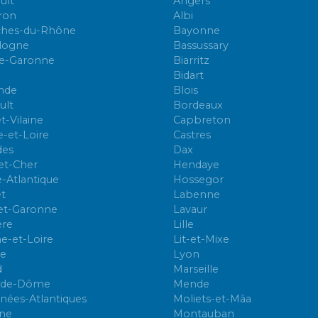
ult
Angers
ron
Albi
hes-du-Rhône
Bayonne
dogne
Bassussary
e-Garonne
Biarritz
Bidart
nde
Blois
ult
Bordeaux
et-Vilaine
Capbreton
e-et-Loire
Castres
des
Dax
-et-Cher
Hendaye
e-Atlantique
Hossegor
et
Labenne
et-Garonne
Lavaur
ère
Lille
e-et-Loire
Lit-et-Mixe
e
Lyon
d
Marseille
-de-Dôme
Mende
nées-Atlantiques
Moliets-et-Mâa
ne
Montauban