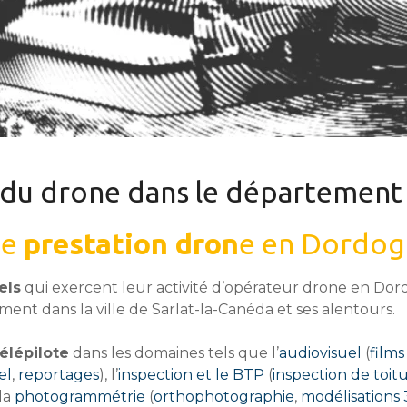
 du drone dans le département
ne
prestation dron
e en Dordog
els
qui exercent leur activité d’opérateur drone en Dor
ent dans la ville de Sarlat-la-Canéda et ses alentours.
élépilote
dans les domaines tels que l’
audiovisuel
(
films
el
,
reportages
), l’
inspection et le BTP
(
inspection de toit
 la
photogrammétrie
(
orthophotographie
,
modélisations