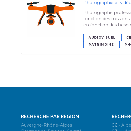
Photographie et vidéo
Photographe profession
fonction des missions 
en fonction des besoi
AUDIOVISUEL
C
PATRIMOINE
PH
RECHERCHE PAR REGION
RECHER
Auvergne-Rhône-Alpes
06 -
Alpe