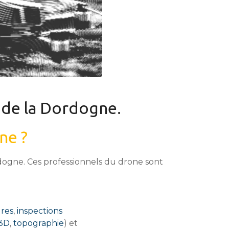
 de la Dordogne.
ne ?
dogne. Ces professionnels du drone sont
ures
,
inspections
 3D
,
topographie
) et