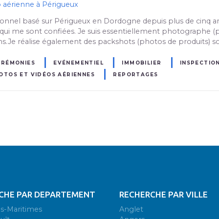
 aérienne à Périgueux
nel basé sur Périgueux en Dordogne depuis plus de cinq ans ma
qui me sont confiées. Je suis essentiellement photographe (p
ns.Je réalise également des packshots (photos de produits) so
ÉRÉMONIES
EVÉNEMENTIEL
IMMOBILIER
INSPECTIO
OTOS ET VIDÉOS AÉRIENNES
REPORTAGES
CHE PAR DEPARTEMENT
RECHERCHE PAR VILLE
s-Maritimes
Anglet