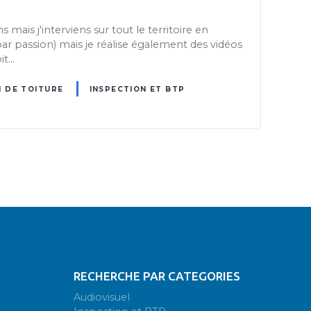
is j'interviens sur tout le territoire en
ar passion) mais je réalise également des vidéos
it…
N DE TOITURE
INSPECTION ET BTP
RECHERCHE PAR CATEGORIES
Audiovisuel