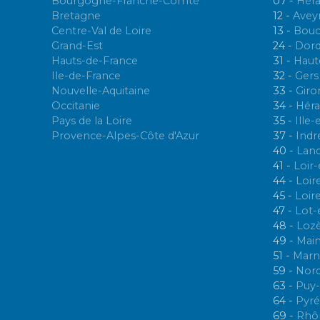
Bourgogne-Franche-Comté
07 -
Héra
Bretagne
12 -
Avey
Centre-Val de Loire
13 -
Bouc
Grand-Est
24 -
Dor
Hauts-de-France
31 -
Haut
Ile-de-France
32 -
Gers
Nouvelle-Aquitaine
33 -
Giro
Occitanie
34 -
Héra
Pays de la Loire
35 -
Ille-
Provence-Alpes-Côte d'Azur
37 -
Indr
40 -
Lan
41 -
Loir
44 -
Loir
45 -
Loir
47 -
Lot-
48 -
Loz
49 -
Main
51 -
Marn
59 -
Nor
63 -
Puy
64 -
Pyré
69 -
Rhô