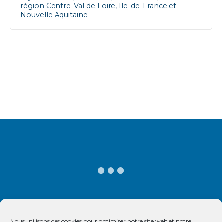
région Centre-Val de Loire, Ile-de-France et
Nouvelle Aquitaine
N
a
v
i
g
a
t
i
o
Nous utilisons des cookies pour optimiser notre site web et notre