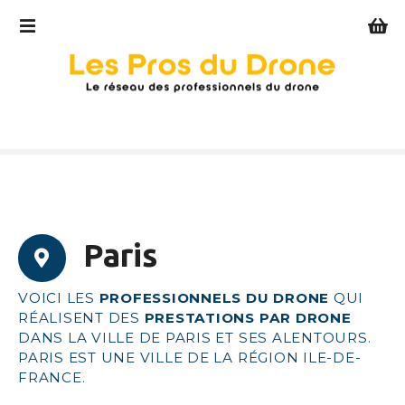
S
k
i
p
t
o
c
o
n
t
e
Paris
n
t
VOICI LES
PROFESSIONNELS DU DRONE
QUI
RÉALISENT DES
PRESTATIONS PAR DRONE
DANS LA VILLE DE PARIS ET SES ALENTOURS.
PARIS EST UNE VILLE DE LA RÉGION
ILE-DE-
FRANCE
.