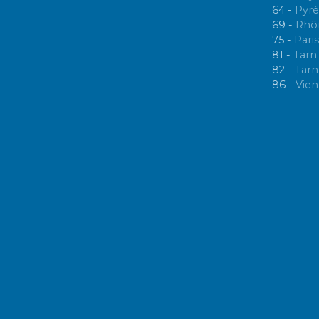
a
64 -
Pyré
69 -
Rhô
g
75 -
Paris
81 -
Tarn
e
82 -
Tarn
86 -
Vie
s