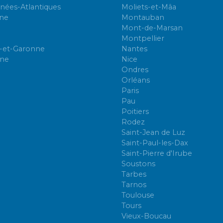
nées-Atlantiques
Moliets-et-Mâa
ne
Montauban
Mont-de-Marsan
Montpellier
-et-Garonne
Nantes
nne
Nice
Ondres
Orléans
Paris
Pau
Poitiers
Rodez
Saint-Jean de Luz
Saint-Paul-les-Dax
Saint-Pierre d'Irube
Soustons
Tarbes
Tarnos
Toulouse
Tours
Vieux-Boucau