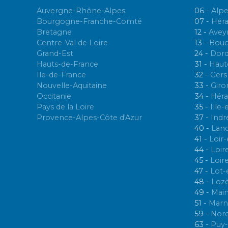
t
Auvergne-Rhône-Alpes
06 -
Alpe
Bourgogne-Franche-Comté
07 -
Héra
i
Bretagne
12 -
Avey
Centre-Val de Loire
13 -
Bouc
o
Grand-Est
24 -
Dor
Hauts-de-France
31 -
Haut
n
Ile-de-France
32 -
Gers
Nouvelle-Aquitaine
33 -
Giro
d
Occitanie
34 -
Héra
Pays de la Loire
35 -
Ille-
e
Provence-Alpes-Côte d'Azur
37 -
Indr
40 -
Lan
s
41 -
Loir
44 -
Loir
m
45 -
Loir
e
47 -
Lot-
48 -
Loz
s
49 -
Main
51 -
Marn
s
59 -
Nor
63 -
Puy