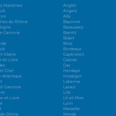
s-Maritimes
Anglet
ult
Angers
ron
Albi
hes-du-Rhône
Bayonne
dogne
Bassussary
e-Garonne
Biarritz
Bidart
nde
Blois
ult
Bordeaux
et-Vilaine
Capbreton
e-et-Loire
Castres
des
Dax
-et-Cher
Hendaye
e-Atlantique
Hossegor
et
Labenne
et-Garonne
Lavaur
ère
Lille
e-et-Loire
Lit-et-Mixe
e
Lyon
d
Marseille
-de-Dôme
Mende