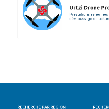
Urtzi Drone Pr
Prestations aériennes d
démoussage de toiture
N
a
v
i
g
a
RECHERCHE PAR REGION
RECHER