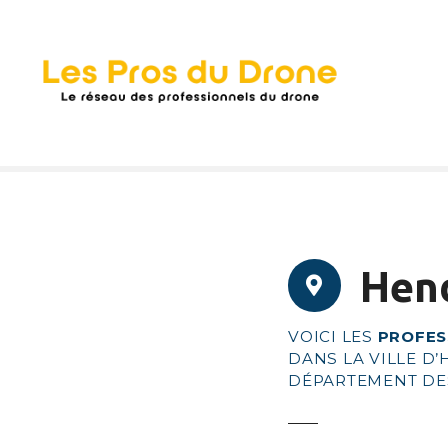
S
k
i
p
t
o
c
o
n
t
e
Hen
n
t
VOICI LES
PROFES
DANS LA VILLE D
DÉPARTEMENT D