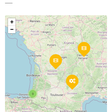
+
−
9