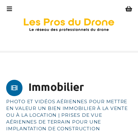
S
k
i
p
t
o
c
o
n
t
e
Immobilier
n
t
PHOTO ET VIDÉOS AÉRIENNES POUR METTRE
EN VALEUR UN BIEN IMMOBILIER À LA VENTE
OU À LA LOCATION | PRISES DE VUE
AÉRIENNES DE TERRAIN POUR UNE
IMPLANTATION DE CONSTRUCTION